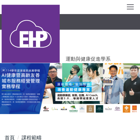
跳
到
主
要
內
容
區
運動與健康促進學系
首頁
課程範疇